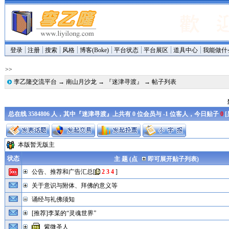
登录
注册
搜索
风格
博客(Boke)
平台状态
平台展区
道具中心
我能做什
>>
李乙隆交流平台
→
南山月沙龙
→
『迷津寻渡』
→ 帖子列表
总在线 3584806 人，其中『迷津寻渡』上共有 0 位会员与 -1 位客人，今日贴子
0
[
本版暂无版主
状态
主 题 (点
即可展开贴子列表)
公告、推荐和广告汇总
[
2
3
4
]
关于意识与附体、拜佛的意义等
诵经与礼佛须知
[推荐]李某的“灵魂世界”
紫微圣人