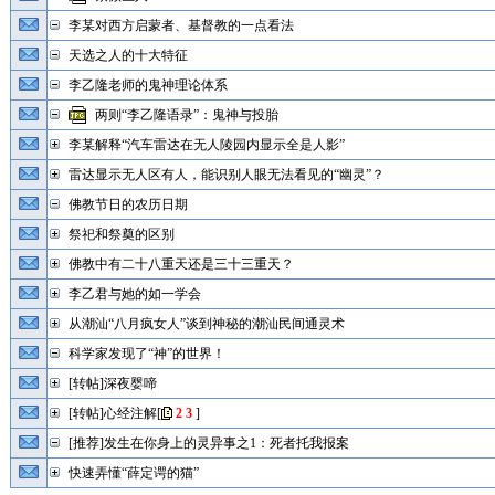
李某对西方启蒙者、基督教的一点看法
天选之人的十大特征
李乙隆老师的鬼神理论体系
两则“李乙隆语录”：鬼神与投胎
李某解释“汽车雷达在无人陵园内显示全是人影”
雷达显示无人区有人，能识别人眼无法看见的“幽灵”？
佛教节日的农历日期
祭祀和祭奠的区别
佛教中有二十八重天还是三十三重天？
李乙君与她的如一学会
从潮汕“八月疯女人”谈到神秘的潮汕民间通灵术
科学家发现了“神”的世界！
[转帖]深夜婴啼
[转帖]心经注解
[
2
3
]
[推荐]发生在你身上的灵异事之1：死者托我报案
快速弄懂“薛定谔的猫”