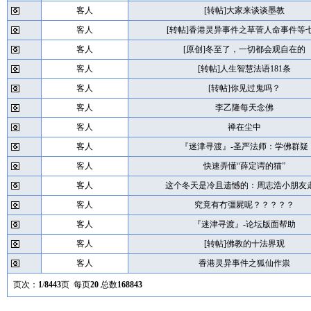
客人
[转帖]大家来谈谈墨教
客人
[转帖]香港灵异事件之草菅人命事件等
客人
[原创]冬至了，一切都会观自在的
客人
[转帖]人生智慧法语181条
客人
[转帖]你见过鬼吗？
客人
李乙隆每天念佛
客人
禅在尘中
客人
『迷津寻渡』-圣严法师：学佛群疑
客人
快速弄懂“薛定谔的猫”
客人
这个冬天是冷且遗憾的：周志浩小朋友
客人
究竟有冇彊屍呢？？？？？
客人
『迷津寻渡』-论坛版面帮助
客人
[转帖]佛教的十法界观
客人
香港灵异事件之狐仙作祟
页次：
1
/
8443
页 每页
20
总数
168843