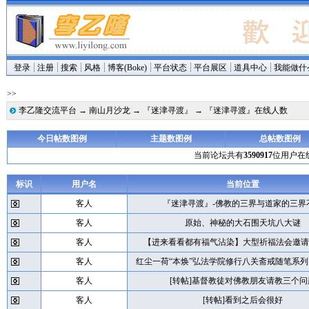
登录
注册
搜索
风格
博客(Boke)
平台状态
平台展区
道具中心
我能做什
>>
李乙隆交流平台
→
南山月沙龙
→
『迷津寻渡』
→ 『迷津寻渡』在线人数
今日帖数图例
主题数图例
总帖数图例
当前论坛共有
3590917
位用户在
标识
用户名
当前位置
客人
『迷津寻渡』-佛教的三界与道家的三界
客人
原始、神秘的大石围天坑八大谜
客人
【进来看看都有福气沾染】大型祈福法会邀请
客人
红尘一荷“本焕”弘法学院修行八关斋戒随笔系
客人
[转帖]基督教徒对佛教朋友请教三个问
客人
[转帖]看到之后会很好