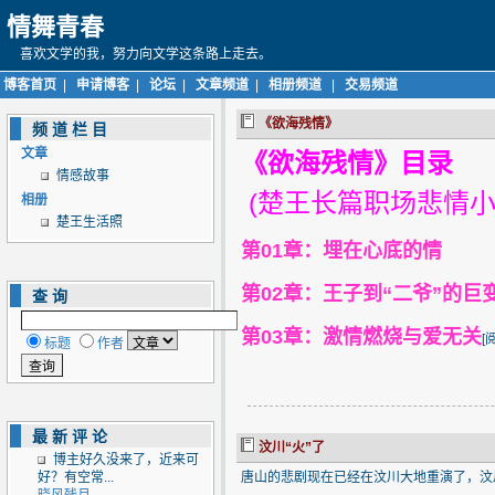
情舞青春
喜欢文学的我，努力向文学这条路上走去。
博客首页
|
申请博客
|
论坛
|
文章频道
|
相册频道
|
交易频道
《欲海残情》
频道栏目
文章
《欲海残情》目录
情感故事
­(楚王长篇职场悲情
相册
楚王生活照
第01章：埋在心底的情
第02章：王子到“二爷”的巨
查询
第03章：激情燃烧与爱无关
­[
标题
作者
最新评论
汶川“火”了
博主好久没来了，近来可
好？有空常...
唐山的悲剧现在已经在汶川大地重演了，汶