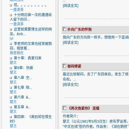
晓风残月
...
哎。。。。。。。。。
[
阅读全文
]
一盏清茶
十分明白第一次的遭遇给
人留下的印...
一盏清茶
这里就需要博主这样的网
扑向广东的怀抱
友。&nb...
我向广东的方向挥一挥手，想借用一下蓝调的一
lyl
[
阅读全文
]
李老师的文章也经常被剽
窃，我就看...
我思我在
第十章：真爱归来
楚王
郁闷得紧
第9章：伤痕
楚王
最近比较郁闷，去了广东回来后，发生了很
第八章 空...
名权。...
楚王
[
阅读全文
]
第七章 晓...
楚王
第六章 &...
楚王
第五章 &...
《再次抱紧你》 连载
楚王
作者简介：
第四章：《离别却在情生
时》
楚王（公元1981年9月3日生）原名罗运
楚王
“中文在线”签约作者。作品有：《泪在鹊桥