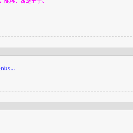
98，昵称：西楚王子。
..