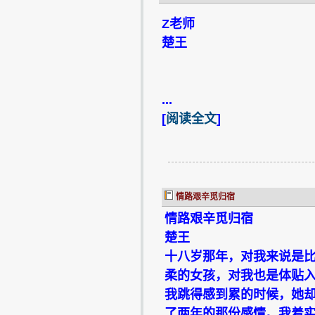
Z老师
楚王
...
[
阅读全文
]
情路艰辛觅归宿
情路艰辛觅归宿
楚王
十八岁那年，对我来说是
柔的女孩，对我也是体贴
我跳得感到累的时候，她
了两年的那份感情。我着