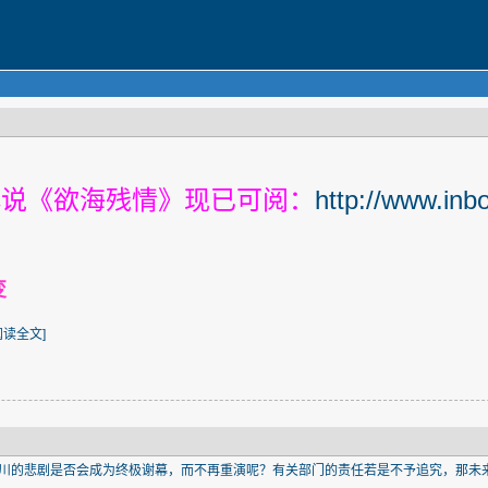
小说《欲海残情》现已可阅：
http://www.inb
变
阅读全文
]
川的悲剧是否会成为终极谢幕，而不再重演呢？有关部门的责任若是不予追究，那未