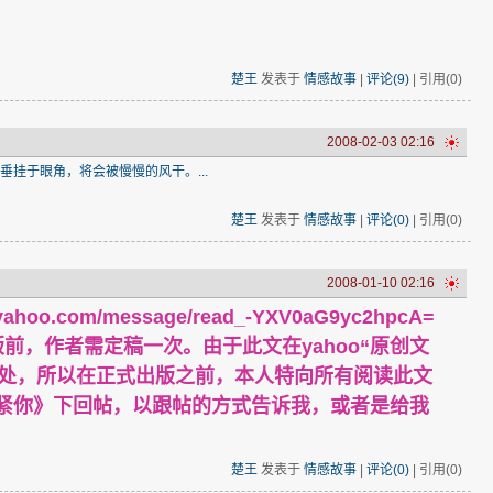
楚王
发表于
情感故事
|
评论(9)
| 引用(0)
2008-02-03 02:16
挂于眼角，将会被慢慢的风干。...
楚王
发表于
情感故事
|
评论(0)
| 引用(0)
2008-01-10 02:16
n.yahoo.com/message/read_-YXV0aG9yc2hpcA=
，作者需定稿一次。由于此文在yahoo“原创文
之处，所以在正式出版之前，本人特向所有阅读此文
次抱紧你》下回帖，以跟帖的方式告诉我，或者是给我
楚王
发表于
情感故事
|
评论(0)
| 引用(0)