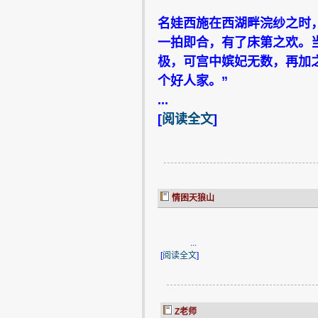
名娃西施在西湖畔浣纱之时
一拍即合，有了床第之欢。
极，可宫中嫔妃无数，再加
个好人家。”
...
[
阅读全文
]
情困天狼山
...
[
阅读全文
]
Z老师