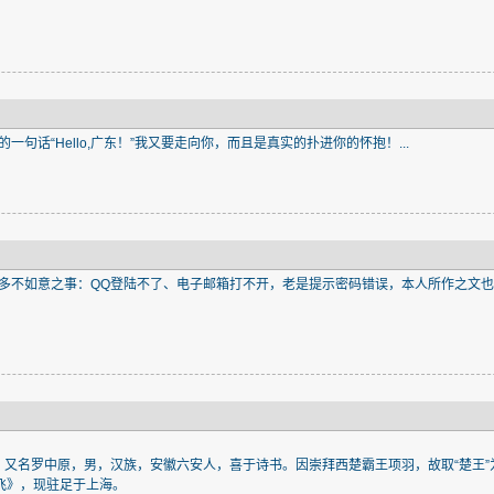
句话“Hello,广东！”我又要走向你，而且是真实的扑进你的怀抱！...
多不如意之事：QQ登陆不了、电子邮箱打不开，老是提示密码错误，本人所作之文
青，又名罗中原，男，汉族，安徽六安人，喜于诗书。因崇拜西楚霸王项羽，故取“楚王”
飞》，现驻足于上海。