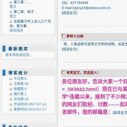
第三章 ： ...
QQ：437794498
楚王
E-mail:lyqlzy24@yahoo.com.cn...
第二章：袜子
[
阅读全文
]
楚王
在我妻子怀上女儿几个月
后，我与妻...
晓风残月
梦碎十分钟
唉，人类这群可恶而又可怜的动物，总是生
最新图库
[
阅读全文
]
暂未添加该信息。
博客统计
有奖征文，欢迎进入！
今日数:0
各位朋友好，告诉大家一个
文章数:55
=_593942.html
）现在已与某
收藏数:0
图片数:1
学”连载以来，接到了不少
评论数:26
的网友们取经、讨教----
开设时间:2007-07-14
更新时间:2010-07-17
发邮件，我的邮箱是：
[
阅读全