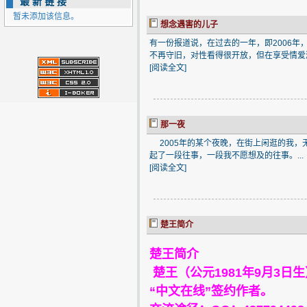
最新链接
暂未添加该信息。
想念遇害的儿子
有一份报道说，在过去的一年，即2006年
不再守旧，对性看得很开放，但在享受情爱
[
阅读全文
]
那一夜
2005年的某个夜晚，在街上闲逛的我，无
起了一段往事，一段我不愿想及的往事。...
[
阅读全文
]
楚王简介
楚王简介
楚王（公元1981年9月3
“中文在线”签约作者。