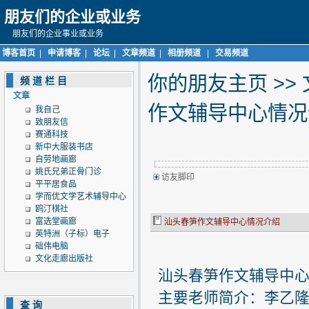
朋友们的企业或业务
朋友们的企业事业或业务
博客首页
|
申请博客
|
论坛
|
文章频道
|
相册频道
|
交易频道
你的朋友主页
>>
频道栏目
文章
作文辅导中心情况
我自己
致朋友信
赛通科技
新中大服装书店
自劳地画廊
姚氏兄弟正骨门诊
访友脚印
平平居食品
学而优文学艺术辅导中心
鸥汀棋社
富选堂画廊
汕头春笋作文辅导中心情况介绍
英特洲（子标）电子
础伟电脑
文化走廊出版社
汕头春笋作文辅导中
主要老师简介：李乙
查询