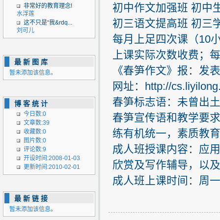
初中作文加强班 初中生 周日
非常好的教育理念!
水浮莲
初三语文提高班 初三学生 
这不只是“我&rdq...
刘可儿
每月上足四次课（10
上课实际次数收费；
最新图库
《春笋作文》报：发
暂未添加该信息。
网址：
http://cs.liyilon
春笋标志语：未曾出
博客统计
今日数:0
春笋宣传语和教学要
文章数:39
练有机统一，素质教
收藏数:0
图片数:0
成人班授课内容：应
评论数:9
开设时间:2008-01-03
欣赏及写作辅导，以
更新时间:2010-02-01
成人班上课时间：周一
最新链接
暂未添加该信息。