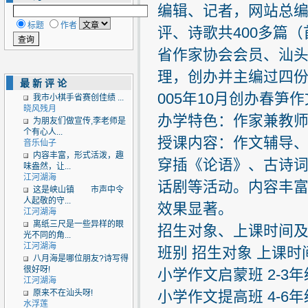
编辑、记者，网站总
标题
作者
评、诗歌共400多篇
省作家协会会员、汕
理，创办并主编过四份
最新评论
005年10月创办春
我市小棋手省赛创佳绩 ...
晓风残月
办学特色：作家兼教
为朋友们做宣传,李老师是
个有心人...
授课内容：作文辅导
音乐仙子
内容丰富，形式活泼，趣
穿插《论语》、古诗
味盎然，让...
江河湖海
话剧等活动。内容丰
这是峡山镇 市声中令
人起敬的守...
效果显著。
江河湖海
离纸三尺是一些异样的眼
招生对象、上课时间
光不同的角...
江河湖海
班别 招生对象 上课
八月海是哪位朋友?诗写得
很好呀!
小学作文启蒙班 2-3年级学
江河湖海
原来不在汕头呀!
小学作文提高班 4-6年级学
水浮莲