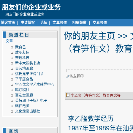
朋友们的企业或业务
朋友们的企业事业或业务
博客首页
|
申请博客
|
论坛
|
文章频道
|
相册频道
|
交易频道
你的朋友主页
>>
频道栏目
文章
（春笋作文）教育
我自己
致朋友信
赛通科技
新中大服装书店
自劳地画廊
姚氏兄弟正骨门诊
访友脚印
平平居食品
学而优文学艺术辅导中心
鸥汀棋社
富选堂画廊
李乙隆（春笋作文）教育理念等
英特洲（子标）电子
础伟电脑
文化走廊出版社
李乙隆教学经历
1987年至1989年
查询