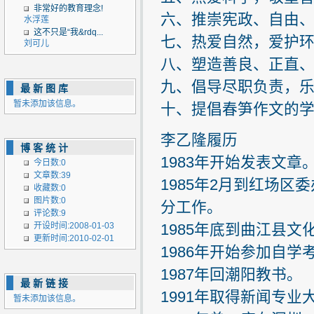
非常好的教育理念!
六、推崇宪政、自由
水浮莲
这不只是“我&rdq...
七、热爱自然，爱护
刘可儿
八、塑造善良、正直
九、倡导尽职负责，
最新图库
暂未添加该信息。
十、提倡春笋作文的
李乙隆履历
博客统计
1983年开始发表文章
今日数:0
文章数:39
1985年2月到红场
收藏数:0
图片数:0
分工作。
评论数:9
开设时间:2008-01-03
1985年底到曲江县
更新时间:2010-02-01
1986年开始参加自学
1987年回潮阳教书。
最新链接
1991年取得新闻专业
暂未添加该信息。