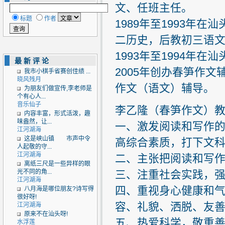
文、任班主任。
标题
作者
1989年至1993年
二历史，后教初三语
1993年至1994年
最新评论
2005年创办春笋作
我市小棋手省赛创佳绩 ...
晓风残月
作文（语文）辅导。
为朋友们做宣传,李老师是
个有心人...
音乐仙子
李乙隆（春笋作文）
内容丰富，形式活泼，趣
味盎然，让...
一、激发阅读和写作
江河湖海
这是峡山镇 市声中令
高综合素质，打下文
人起敬的守...
江河湖海
二、主张把阅读和写
离纸三尺是一些异样的眼
光不同的角...
三、注重社会实践，
江河湖海
四、重视身心健康和
八月海是哪位朋友?诗写得
很好呀!
容、礼貌、洒脱、友
江河湖海
原来不在汕头呀!
五、热爱科学，敬重
水浮莲