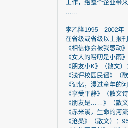
工作，给整个企业带
……
李乙隆1995—2002年
在省级或省级以上报
《相信你会被我感动》
《女人的唠叨是小雨》
《朋友小K》（散文）
《浅评校园民谣》（歌
《记忆，漫过童年的河
《享受平静》（散文诗
《朋友是……》（散文
《赤米溪，生命的河流
《沧桑》（散文）：9