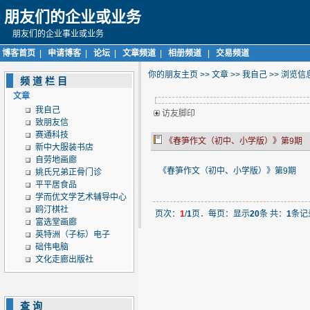
朋友们的企业或业务
朋友们的企业事业或业务
博客首页
|
申请博客
|
论坛
|
文章频道
|
相册频道
|
交易频道
你的朋友主页
>>
文章
>>
我自己
>> 浏览
频道栏目
文章
我自己
访友脚印
致朋友信
赛通科技
《春笋作文（初中、小学版）》第9期
新中大服装书店
自劳地画廊
《春笋作文（初中、小学版）》第9期
姚氏兄弟正骨门诊
平平居食品
学而优文学艺术辅导中心
鸥汀棋社
页次：
1
/
1
页．每页：显示
20
条 共：
1
条记
富选堂画廊
英特洲（子标）电子
础伟电脑
文化走廊出版社
查询