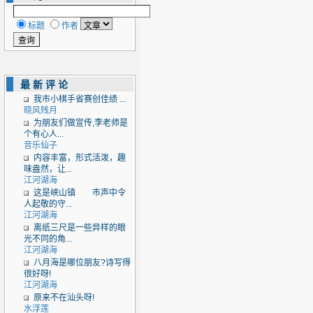
标题
作者
最新评论
我市小棋手省赛创佳绩 ...
晓风残月
为朋友们做宣传,李老师是
个有心人...
音乐仙子
内容丰富，形式活泼，趣
味盎然，让...
江河湖海
这是峡山镇 市声中令
人起敬的守...
江河湖海
离纸三尺是一些异样的眼
光不同的角...
江河湖海
八月海是哪位朋友?诗写得
很好呀!
江河湖海
原来不在汕头呀!
水浮莲