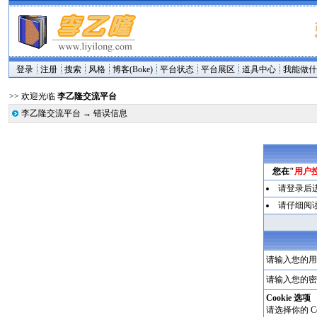
登录
注册
搜索
风格
博客(Boke)
平台状态
平台展区
道具中心
我能做
>> 欢迎光临
李乙隆交流平台
李乙隆交流平台
→
错误信息
您在"
用户
请登录后
请仔细阅
请输入您的用
请输入您的密
Cookie 选项
请选择你的 Co