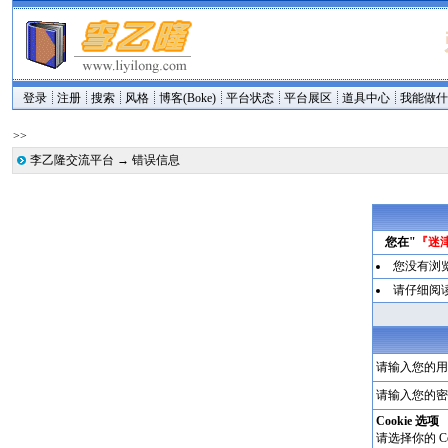
登录
注册
搜索
风格
博客(Boke)
平台状态
平台展区
道具中心
我能做
>>
李乙隆交流平台
→
错误信息
您在"
『迷
您没有浏
请仔细阅
请输入您的用
请输入您的密
Cookie 选项
请选择你的 Co