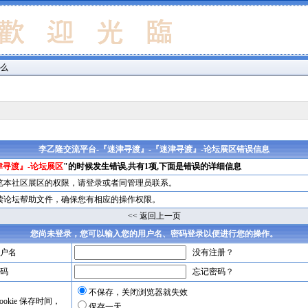
什么
李乙隆交流平台-『迷津寻渡』-『迷津寻渡』-论坛展区错误信息
津寻渡』-论坛展区
"的时候发生错误,共有1项,下面是错误的详细信息
览本社区展区的权限，请
登录
或者同管理员联系。
读论坛帮助文件，确保您有相应的操作权限。
<< 返回上一页
您尚未登录，您可以输入您的用户名、密码登录以便进行您的操作。
户名
没有注册？
码
忘记密码？
不保存，关闭浏览器就失效
okie 保存时间，
保存一天