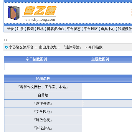
登录
注册
搜索
风格
博客(Boke)
平台状态
平台展区
道具中心
我能做
>>
李乙隆交流平台
→
南山月沙龙
→
『迷津寻渡』
→ 今日帖数
今日帖数图例
主题数图例
论坛名称
『春笋作文网校、工作室、本站』
自劳地
『迷津寻渡』
『文学园地』
『释放心灵』
『评论杂谈』