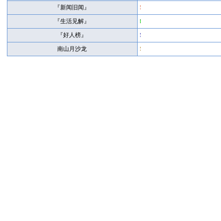
『新闻旧闻』
『生活见解』
『好人榜』
南山月沙龙