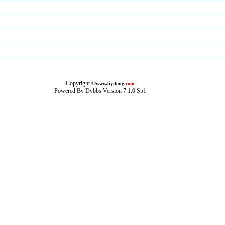
Copyright ©
www.liyilong
.com
Powered By
Dvbbs
Version 7.1.0 Sp1