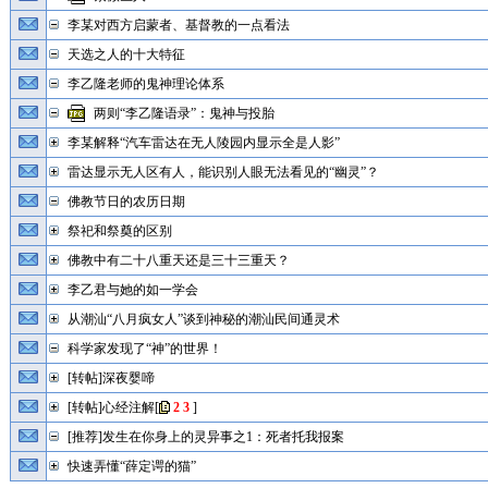
李某对西方启蒙者、基督教的一点看法
天选之人的十大特征
李乙隆老师的鬼神理论体系
两则“李乙隆语录”：鬼神与投胎
李某解释“汽车雷达在无人陵园内显示全是人影”
雷达显示无人区有人，能识别人眼无法看见的“幽灵”？
佛教节日的农历日期
祭祀和祭奠的区别
佛教中有二十八重天还是三十三重天？
李乙君与她的如一学会
从潮汕“八月疯女人”谈到神秘的潮汕民间通灵术
科学家发现了“神”的世界！
[转帖]深夜婴啼
[转帖]心经注解
[
2
3
]
[推荐]发生在你身上的灵异事之1：死者托我报案
快速弄懂“薛定谔的猫”