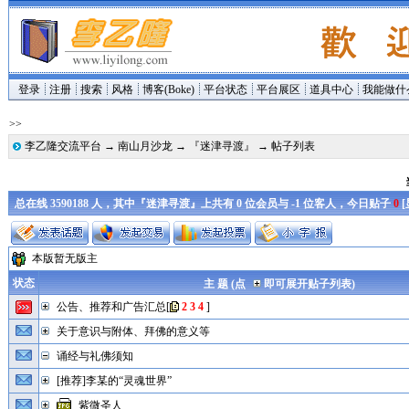
登录
注册
搜索
风格
博客(Boke)
平台状态
平台展区
道具中心
我能做什
>>
李乙隆交流平台
→
南山月沙龙
→
『迷津寻渡』
→ 帖子列表
总在线 3590188 人，其中『迷津寻渡』上共有 0 位会员与 -1 位客人，今日贴子
0
[
本版暂无版主
状态
主 题 (点
即可展开贴子列表)
公告、推荐和广告汇总
[
2
3
4
]
关于意识与附体、拜佛的意义等
诵经与礼佛须知
[推荐]李某的“灵魂世界”
紫微圣人