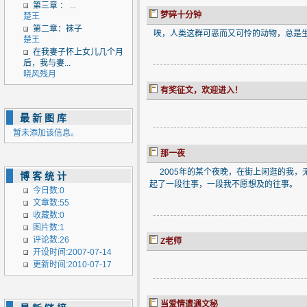
第三章 ： ...
梦碎十分钟
楚王
第二章：袜子
唉，人类这群可恶而又可怜的动物，总是生
楚王
在我妻子怀上女儿几个月
后，我与妻...
晓风残月
有奖征文，欢迎进入！
最新图库
暂未添加该信息。
那一夜
2005年的某个夜晚，在街上闲逛的我，无
博客统计
起了一段往事，一段我不愿想及的往事。
今日数:0
文章数:55
收藏数:0
图片数:1
评论数:26
Z老师
开设时间:2007-07-14
更新时间:2010-07-17
当爱情遭遇文秘