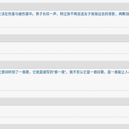
活在伤害与被伤害中。男子长叹一声，转过身不再目送女子渐渐远去的背影，两颗泪
意间听到了一首歌，它就是谢军的“那一夜”。我不否认它是一首好歌，是一首能让人心