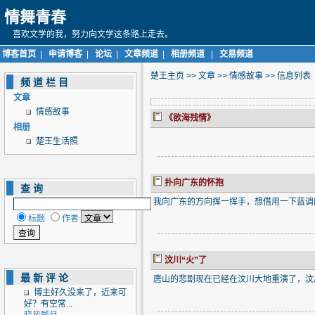
情舞青春
喜欢文学的我，努力向文学这条路上走去。
博客首页
|
申请博客
|
论坛
|
文章频道
|
相册频道
|
交易频道
楚王主页
>>
文章
>>
情感故事
>> 信息列表
频道栏目
文章
情感故事
《欲海残情》
相册
楚王生活照
扑向广东的怀抱
查询
我向广东的方向挥一挥手，想借用一下蓝调的
标题
作者
汶川“火”了
最新评论
唐山的悲剧现在已经在汶川大地重演了，汶
博主好久没来了，近来可
好？有空常...