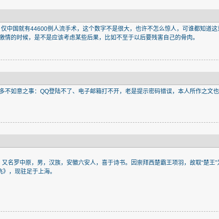
，仅中国就有44600例人流手术，这个数字不是很大，也许不怎么惊人，可谁都知道这
激情的时候，是不是应该考虑某些后果，比如不至于以后要残害自己的骨肉。
多不如意之事：QQ登陆不了、电子邮箱打不开，老是提示密码错误，本人所作之文
青，又名罗中原，男，汉族，安徽六安人，喜于诗书。因崇拜西楚霸王项羽，故取“楚王”
飞》，现驻足于上海。