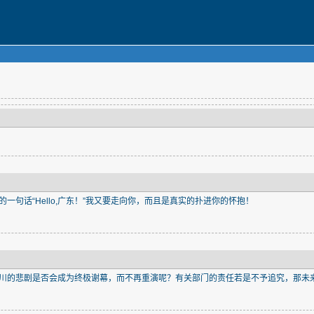
一句话“Hello,广东！”我又要走向你，而且是真实的扑进你的怀抱！
川的悲剧是否会成为终极谢幕，而不再重演呢？有关部门的责任若是不予追究，那未