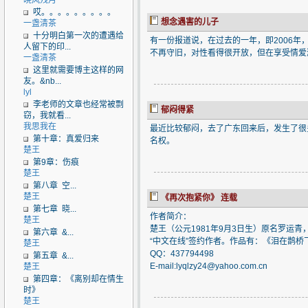
晓风残月
哎。。。。。。。。。
想念遇害的儿子
一盏清茶
十分明白第一次的遭遇给
有一份报道说，在过去的一年，即2006年
人留下的印...
不再守旧，对性看得很开放，但在享受情爱
一盏清茶
这里就需要博主这样的网
友。&nb...
lyl
李老师的文章也经常被剽
郁闷得紧
窃，我就看...
我思我在
最近比较郁闷，去了广东回来后，发生了很
第十章：真爱归来
名权。
楚王
第9章：伤痕
楚王
第八章 空...
楚王
《再次抱紧你》 连载
第七章 晓...
作者简介：
楚王
楚王（公元1981年9月3日生）原名罗运
第六章 &...
“中文在线”签约作者。作品有：《泪在鹊桥
楚王
QQ：437794498
第五章 &...
E-mail:lyqlzy24@yahoo.com.cn
楚王
第四章：《离别却在情生
时》
楚王