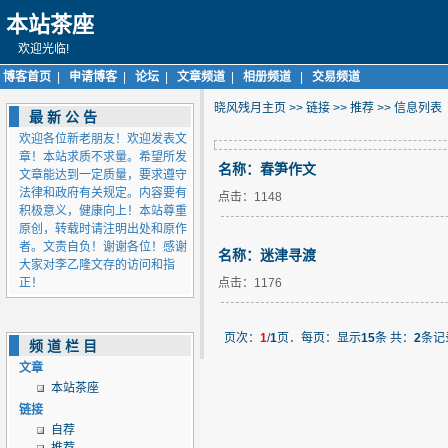
本站茶座
欢迎光临!
博客首页
|
申请博客
|
论坛
|
文章频道
|
相册频道
|
交易频道
晓风残月主页
>>
链接
>>
推荐
>> 信息列表
最新公告
欢迎各位新老朋友！欢迎发表文
章！本站求质不求量。希望所发
名称：
春笋作文
文章能达到一定质量，要求遵守
法律和政府有关规定。内容要有
点击：1148
积极意义，健康向上！本站尊重
原创，转载时请注明出处和原作
者。文责自负！谢谢各位！感谢
名称：
迷津寻渡
大家对李乙隆文存的访问和指
正！
点击：1176
页次：
1
/
1
页．每页：显示
15
条 共：
2
条记
频道栏目
文章
本站茶座
链接
自荐