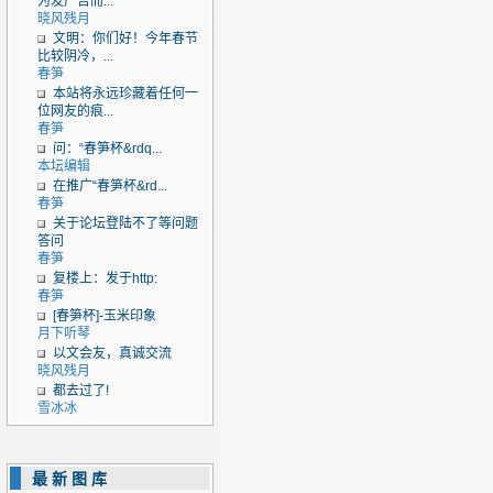
为发广告而...
晓风残月
文明：你们好！今年春节
比较阴冷，...
春笋
本站将永远珍藏着任何一
位网友的痕...
春笋
问：“春笋杯&rdq...
本坛编辑
在推广“春笋杯&rd...
春笋
关于论坛登陆不了等问题
答问
春笋
复楼上：发于http:
春笋
[春笋杯]-玉米印象
月下听琴
以文会友，真诚交流
晓风残月
都去过了!
雪冰冰
最新图库