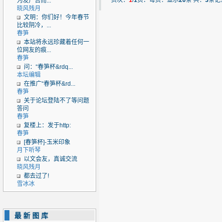
页次：
1
/
1
页．每页：显示
20
条 共：
3
条记
为发广告而...
晓风残月
文明：你们好！今年春节
比较阴冷，...
春笋
本站将永远珍藏着任何一
位网友的痕...
春笋
问：“春笋杯&rdq...
本坛编辑
在推广“春笋杯&rd...
春笋
关于论坛登陆不了等问题
答问
春笋
复楼上：发于http:
春笋
[春笋杯]-玉米印象
月下听琴
以文会友，真诚交流
晓风残月
都去过了!
雪冰冰
最新图库