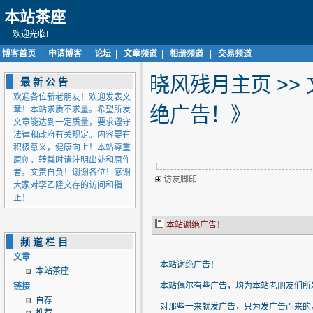
本站茶座
欢迎光临!
博客首页
|
申请博客
|
论坛
|
文章频道
|
相册频道
|
交易频道
晓风残月主页
>>
最新公告
欢迎各位新老朋友！欢迎发表文
绝广告！》
章！本站求质不求量。希望所发
文章能达到一定质量，要求遵守
法律和政府有关规定。内容要有
积极意义，健康向上！本站尊重
原创，转载时请注明出处和原作
者。文责自负！谢谢各位！感谢
访友脚印
大家对李乙隆文存的访问和指
正！
本站谢绝广告！
频道栏目
文章
本站谢绝广告！
本站茶座
本站偶尔有些广告，均为本站老朋友们所
链接
自荐
对那些一来就发广告，只为发广告而来的